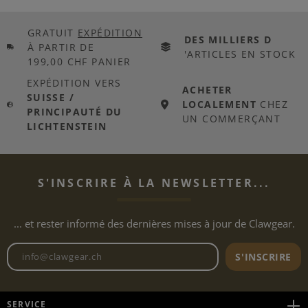
GRATUIT
EXPÉDITION
DES MILLIERS D
À PARTIR DE
'ARTICLES EN STOCK
199,00 CHF PANIER
EXPÉDITION VERS
ACHETER
SUISSE /
LOCALEMENT
CHEZ
PRINCIPAUTÉ DU
UN COMMERÇANT
LICHTENSTEIN
S'INSCRIRE À LA NEWSLETTER...
... et rester informé des dernières mises à jour de Clawgear.
Adresse e-mail de la newslett
S'INSCRIRE
SERVICE