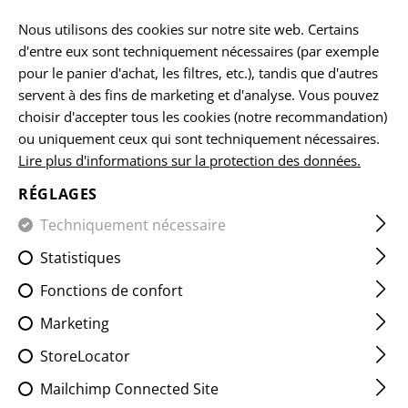
Veuillez noter que les délais de livraison peuvent varier en raison d'un
jour férié sur 15.08.2026.
Nous utilisons des cookies sur notre site web. Certains
d'entre eux sont techniquement nécessaires (par exemple
FR
pour le panier d'achat, les filtres, etc.), tandis que d'autres
servent à des fins de marketing et d'analyse. Vous pouvez
choisir d'accepter tous les cookies (notre recommandation)
ou uniquement ceux qui sont techniquement nécessaires.
ACCUEIL
ARMES À FEU ET ACCESSOIRES
FREINS DE BO
Lire plus d'informations sur la protection des données.
RÉGLAGES
SG553 SOF COMPENSATOR
Techniquement nécessaire
Statistiques
Fonctions de confort
Marketing
StoreLocator
Mailchimp Connected Site