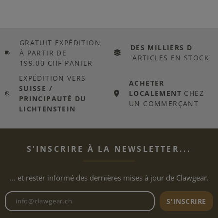
GRATUIT
EXPÉDITION
DES MILLIERS D
À PARTIR DE
'ARTICLES EN STOCK
199,00 CHF PANIER
EXPÉDITION VERS
ACHETER
SUISSE /
LOCALEMENT
CHEZ
PRINCIPAUTÉ DU
UN COMMERÇANT
LICHTENSTEIN
S'INSCRIRE À LA NEWSLETTER...
... et rester informé des dernières mises à jour de Clawgear.
Adresse e-mail de la newslett
S'INSCRIRE