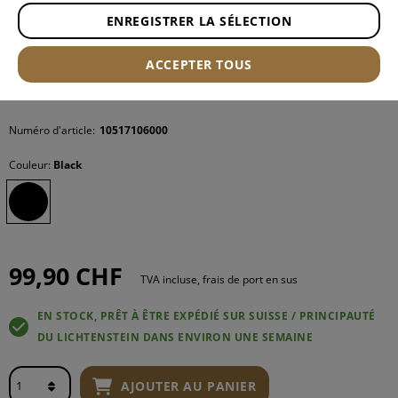
ENREGISTRER LA SÉLECTION
ACCEPTER TOUS
Numéro d'article:
10517106000
Couleur:
Black
99,90 CHF
TVA incluse, frais de port en sus
EN STOCK, PRÊT À ÊTRE EXPÉDIÉ SUR SUISSE / PRINCIPAUTÉ
DU LICHTENSTEIN DANS ENVIRON UNE SEMAINE
AJOUTER AU PANIER