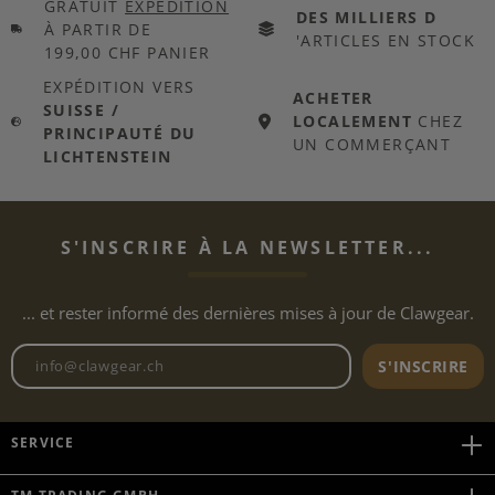
GRATUIT
EXPÉDITION
DES MILLIERS D
À PARTIR DE
'ARTICLES EN STOCK
199,00 CHF PANIER
EXPÉDITION VERS
ACHETER
SUISSE /
LOCALEMENT
CHEZ
PRINCIPAUTÉ DU
UN COMMERÇANT
LICHTENSTEIN
S'INSCRIRE À LA NEWSLETTER...
... et rester informé des dernières mises à jour de Clawgear.
Adresse e-mail de la newslett
S'INSCRIRE
SERVICE