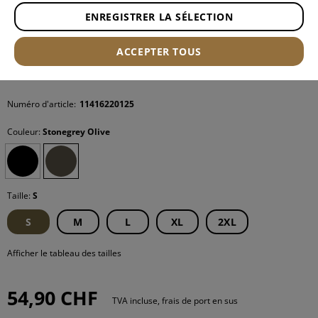
ENREGISTRER LA SÉLECTION
ACCEPTER TOUS
Numéro d'article:
11416220125
Couleur:
Stonegrey Olive
Taille:
S
S
M
L
XL
2XL
Afficher le tableau des tailles
54,90 CHF
TVA incluse, frais de port en sus