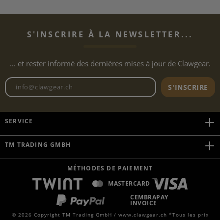
S'INSCRIRE À LA NEWSLETTER...
... et rester informé des dernières mises à jour de Clawgear.
Adresse e-mail de la newslett
S'INSCRIRE
SERVICE
TM TRADING GMBH
MÉTHODES DE PAIEMENT
MASTERCARD
CEMBRAPAY
INVOICE
© 2026 Copyright TM Trading GmbH / www.clawgear.ch *Tous les prix