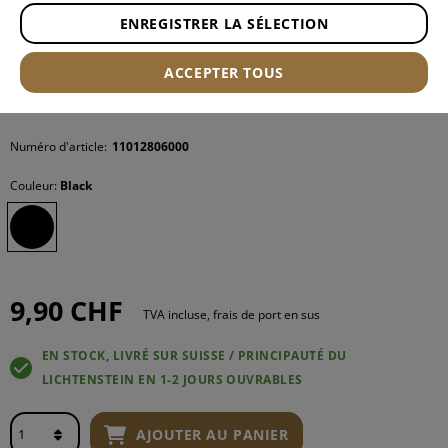
ENREGISTRER LA SÉLECTION
ACCEPTER TOUS
Numéro d'article:
11012806000
Couleur:
Black
9,90 CHF
TVA incluse, frais de port en sus
EN STOCK, LIVRÉ SUR SUISSE / PRINCIPAUTÉ DU
LICHTENSTEIN EN 1-2 JOURS OUVRABLES
AJOUTER AU PANIER