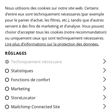
Veuillez noter que les délais de livraison peuvent varier en raison d'un
jour férié sur 15.08.2026.
Nous utilisons des cookies sur notre site web. Certains
d'entre eux sont techniquement nécessaires (par exemple
FR
pour le panier d'achat, les filtres, etc.), tandis que d'autres
servent à des fins de marketing et d'analyse. Vous pouvez
choisir d'accepter tous les cookies (notre recommandation)
ou uniquement ceux qui sont techniquement nécessaires.
ACCUEIL
EQUIPEMENTS
LES ÉCUSSONS
CLASSIQUES
Lire plus d'informations sur la protection des données.
RÉGLAGES
A POS BLOODGROUP PATCH
Techniquement nécessaire
Statistiques
Fonctions de confort
Marketing
StoreLocator
Mailchimp Connected Site