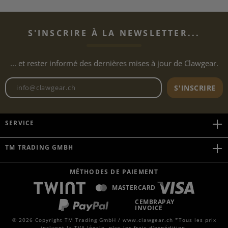
S'INSCRIRE À LA NEWSLETTER...
... et rester informé des dernières mises à jour de Clawgear.
Adresse e-mail de la newslett
S'INSCRIRE
SERVICE
TM TRADING GMBH
MÉTHODES DE PAIEMENT
MASTERCARD
CEMBRAPAY
INVOICE
© 2026 Copyright TM Trading GmbH / www.clawgear.ch *Tous les prix
incluent la TVA légale, plus
les frais d'expédition
.