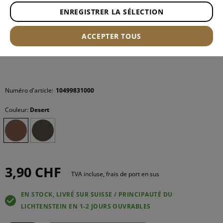
ENREGISTRER LA SÉLECTION
ACCEPTER TOUS
Numéro d'article:
10499831000
Couleur:
Desert
3,90 CHF
TVA incluse, frais de port en sus
EN STOCK, LIVRÉ SUR SUISSE / PRINCIPAUTÉ DU
LICHTENSTEIN EN 1-2 JOURS OUVRABLES