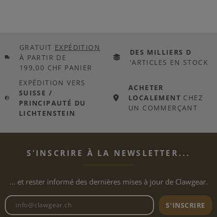
GRATUIT
EXPÉDITION
DES MILLIERS D
À PARTIR DE
'ARTICLES EN STOCK
199,00 CHF PANIER
EXPÉDITION VERS
ACHETER
SUISSE /
LOCALEMENT
CHEZ
PRINCIPAUTÉ DU
UN COMMERÇANT
LICHTENSTEIN
S'INSCRIRE À LA NEWSLETTER...
... et rester informé des dernières mises à jour de Clawgear.
Adresse e-mail de la newslett
S'INSCRIRE