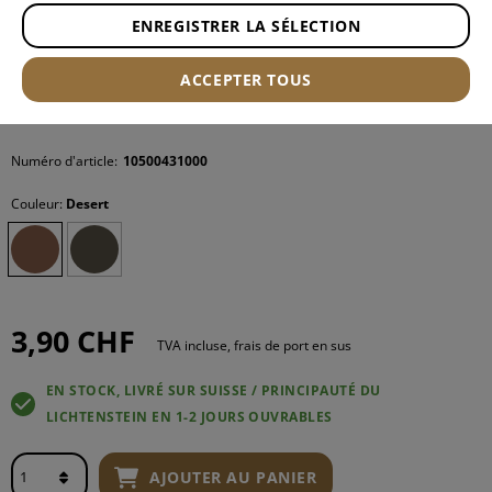
ENREGISTRER LA SÉLECTION
ACCEPTER TOUS
Numéro d'article:
10500431000
Couleur:
Desert
3,90 CHF
TVA incluse, frais de port en sus
EN STOCK, LIVRÉ SUR SUISSE / PRINCIPAUTÉ DU
LICHTENSTEIN EN 1-2 JOURS OUVRABLES
AJOUTER AU PANIER