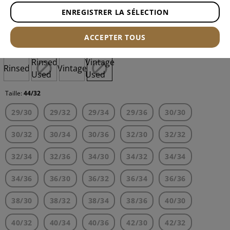
ENREGISTRER LA SÉLECTION
Numéro d'article:
12620371371
ACCEPTER TOUS
Couleur:
Vintage Used
Rinsed
Vintage
Rinsed
Vintage
Used
Used
Taille:
44/32
29/30
29/32
29/34
29/36
30/30
30/32
30/34
30/36
32/30
32/32
32/34
32/36
34/30
34/32
34/34
34/36
36/30
36/32
36/34
36/36
38/30
38/32
38/34
38/36
40/30
40/32
40/34
40/36
42/30
42/32