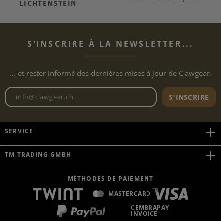
LICHTENSTEIN
S'INSCRIRE À LA NEWSLETTER...
... et rester informé des dernières mises à jour de Clawgear.
Adresse e-mail de la newslett
S'INSCRIRE
SERVICE
TM TRADING GMBH
MÉTHODES DE PAIEMENT
MASTERCARD
CEMBRAPAY
INVOICE