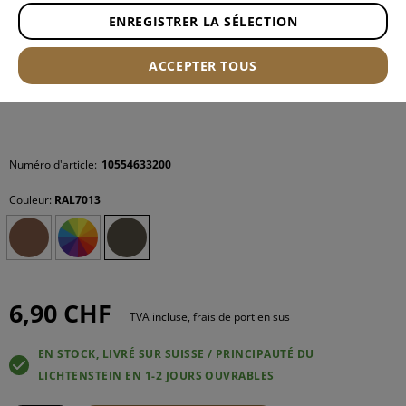
ENREGISTRER LA SÉLECTION
ACCEPTER TOUS
Numéro d'article:
10554633200
Couleur:
RAL7013
6,90 CHF
TVA incluse, frais de port en sus
EN STOCK, LIVRÉ SUR SUISSE / PRINCIPAUTÉ DU
LICHTENSTEIN EN 1-2 JOURS OUVRABLES