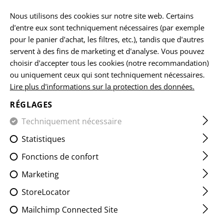
Veuillez noter que les délais de livraison peuvent varier en raison d'un
jour férié sur 15.08.2026.
Nous utilisons des cookies sur notre site web. Certains
d'entre eux sont techniquement nécessaires (par exemple
FR
pour le panier d'achat, les filtres, etc.), tandis que d'autres
servent à des fins de marketing et d'analyse. Vous pouvez
choisir d'accepter tous les cookies (notre recommandation)
ou uniquement ceux qui sont techniquement nécessaires.
ACCUEIL
EQUIPEMENTS
LES ÉCUSSONS
CLASSIQUES
Lire plus d'informations sur la protection des données.
RÉGLAGES
DENMARK FLAG PATCH
Techniquement nécessaire
Statistiques
Fonctions de confort
Marketing
StoreLocator
Mailchimp Connected Site