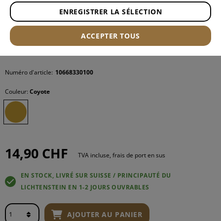
ENREGISTRER LA SÉLECTION
ACCEPTER TOUS
Numéro d'article:
10668330100
Couleur:
Coyote
14,90 CHF
TVA incluse, frais de port en sus
EN STOCK, LIVRÉ SUR SUISSE / PRINCIPAUTÉ DU
LICHTENSTEIN EN 1-2 JOURS OUVRABLES
AJOUTER AU PANIER