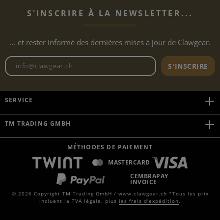
S'INSCRIRE À LA NEWSLETTER...
... et rester informé des dernières mises à jour de Clawgear.
Adresse e-mail de la newslett
S'INSCRIRE
SERVICE
TM TRADING GMBH
MÉTHODES DE PAIEMENT
MASTERCARD
CEMBRAPAY
INVOICE
© 2026 Copyright TM Trading GmbH / www.clawgear.ch *Tous les prix
incluent la TVA légale, plus
les frais d'expédition
.