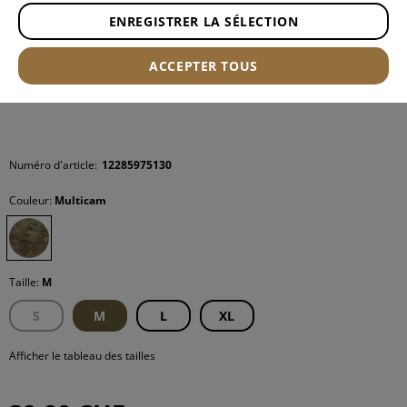
ENREGISTRER LA SÉLECTION
ACCEPTER TOUS
Numéro d'article:
12285975130
Couleur:
Multicam
Taille:
M
S
M
L
XL
Afficher le tableau des tailles