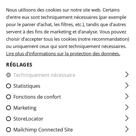
Veuillez noter que les délais de livraison peuvent varier en raison d'un
jour férié sur 15.08.2026.
Nous utilisons des cookies sur notre site web. Certains
d'entre eux sont techniquement nécessaires (par exemple
FR
pour le panier d'achat, les filtres, etc.), tandis que d'autres
servent à des fins de marketing et d'analyse. Vous pouvez
choisir d'accepter tous les cookies (notre recommandation)
ou uniquement ceux qui sont techniquement nécessaires.
ACCUEIL
EQUIPEMENTS
CEINTURES
INNER BELT
Lire plus d'informations sur la protection des données.
RÉGLAGES
INNER BELT
Techniquement nécessaire
Statistiques
Fonctions de confort
Marketing
StoreLocator
Mailchimp Connected Site