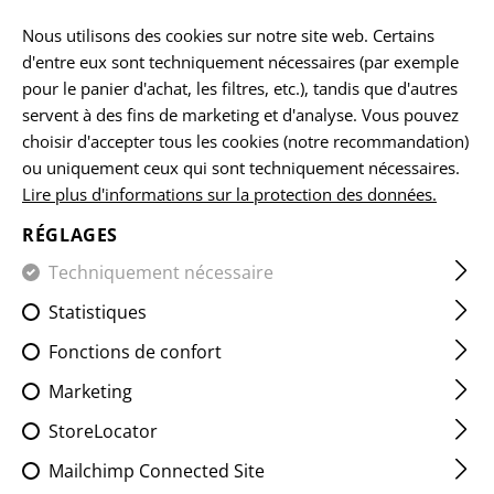
FR
Nous utilisons des cookies sur notre site web. Certains
d'entre eux sont techniquement nécessaires (par exemple
pour le panier d'achat, les filtres, etc.), tandis que d'autres
servent à des fins de marketing et d'analyse. Vous pouvez
ACCUEIL
EQUIPEMENTS
SANGLES POUR ARMES
1 PO
choisir d'accepter tous les cookies (notre recommandation)
ou uniquement ceux qui sont techniquement nécessaires.
Lire plus d'informations sur la protection des données.
ONE POINT T-END SLING
SNAP HOOK
RÉGLAGES
Techniquement nécessaire
Statistiques
Fonctions de confort
Marketing
StoreLocator
Mailchimp Connected Site