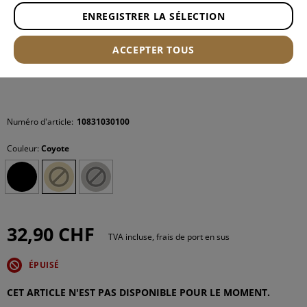
ENREGISTRER LA SÉLECTION
ACCEPTER TOUS
Numéro d'article:
10831030100
Couleur:
Coyote
32,90 CHF
TVA incluse, frais de port en sus
ÉPUISÉ
CET ARTICLE N'EST PAS DISPONIBLE POUR LE MOMENT.