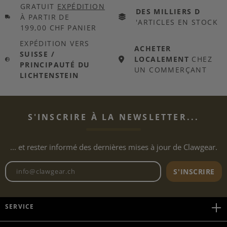
GRATUIT
EXPÉDITION
DES MILLIERS D
À PARTIR DE
'ARTICLES EN STOCK
199,00 CHF PANIER
EXPÉDITION VERS
ACHETER
SUISSE /
LOCALEMENT
CHEZ
PRINCIPAUTÉ DU
UN COMMERÇANT
LICHTENSTEIN
S'INSCRIRE À LA NEWSLETTER...
... et rester informé des dernières mises à jour de Clawgear.
Adresse e-mail de la newslett
S'INSCRIRE
SERVICE