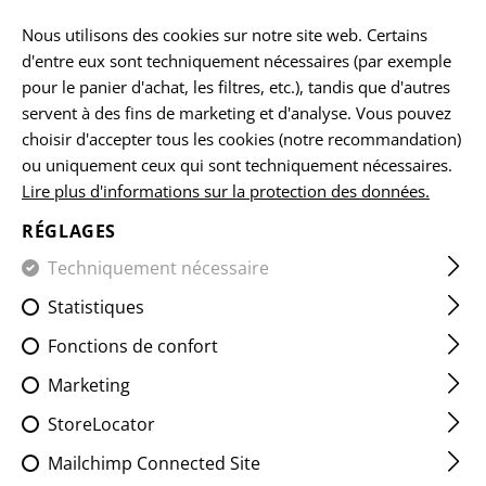
Veuillez noter que les délais de livraison peuvent varier en raison d'un
jour férié sur 15.08.2026.
Nous utilisons des cookies sur notre site web. Certains
d'entre eux sont techniquement nécessaires (par exemple
FR
pour le panier d'achat, les filtres, etc.), tandis que d'autres
servent à des fins de marketing et d'analyse. Vous pouvez
choisir d'accepter tous les cookies (notre recommandation)
ou uniquement ceux qui sont techniquement nécessaires.
ACCUEIL
VÊTEMENTS
PANTS
KNEEPADS
P8 KNEE 
Lire plus d'informations sur la protection des données.
RÉGLAGES
P8 KNEE PAD
Techniquement nécessaire
Statistiques
Fonctions de confort
Marketing
StoreLocator
Mailchimp Connected Site