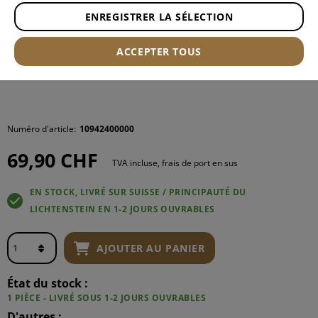
ENREGISTRER LA SÉLECTION
ACCEPTER TOUS
Numéro d'article:
10942400000
69,90 CHF
TVA incluse, frais de port en sus
EN STOCK, LIVRÉ SUR SUISSE / PRINCIPAUTÉ DU
LICHTENSTEIN EN 1-2 JOURS OUVRABLES
AJOUTER AU PANIER
État du stock :
1 PIÈCE - LIVRÉ SOUS 1-2 JOURS OUVRABLES
D'autres :