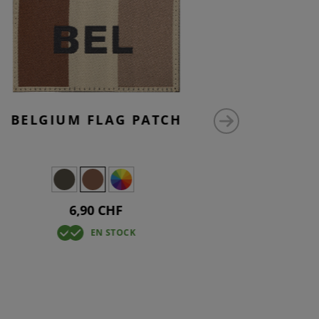
BELGIUM FLAG PATCH
GERMA
6,90 CHF
EN STOCK