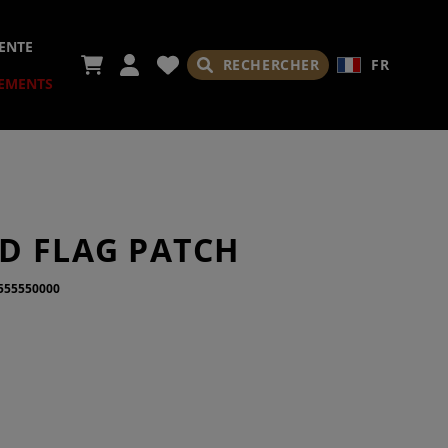
ENTE
RECHERCHER
FR
EMENTS
IRES
D FLAG PATCH
555550000