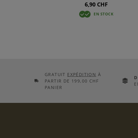
6,90 CHF
CK
EN STOCK
GRATUIT
EXPÉDITION
À
D
PARTIR DE 199,00 CHF
E
PANIER