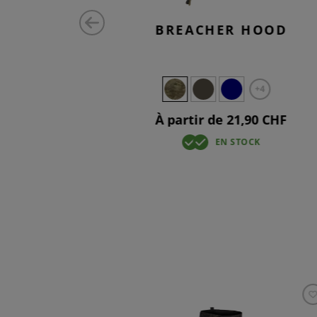
AT SHIRT
BREACHER HOOD
FLEX
+4
+4
90 CHF
À partir de 21,90 CHF
CK
EN STOCK