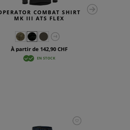
OPERATOR COMBAT SHIRT
OPERATO
MK III ATS FLEX
MK 
+4
À partir de 142,90 CHF
À par
EN STOCK