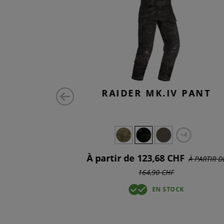
K V ATS
RAIDER MK.IV PANT
+5
+4
90 CHF
À partir de 123,68 CHF
À PARTIR D
164,90 CHF
T EN STOCK
EN STOCK