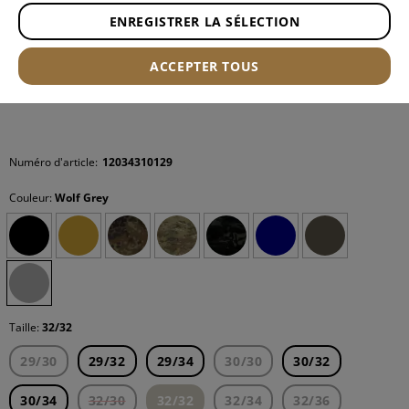
ENREGISTRER LA SÉLECTION
ACCEPTER TOUS
Numéro d'article:
12034310129
Couleur:
Wolf Grey
Taille:
32/32
29/30
29/32
29/34
30/30
30/32
30/34
32/30
32/32
32/34
32/36