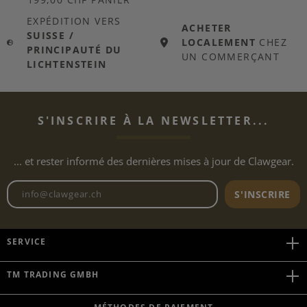
EXPÉDITION VERS
ACHETER
SUISSE /
LOCALEMENT
CHEZ
PRINCIPAUTÉ DU
UN COMMERÇANT
LICHTENSTEIN
S'INSCRIRE À LA NEWSLETTER...
... et rester informé des dernières mises à jour de Clawgear.
Adresse e-mail de la newslett
S'INSCRIRE
SERVICE
TM TRADING GMBH