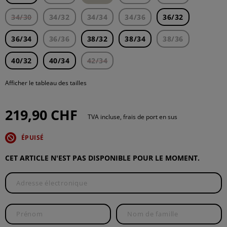
34/30
34/32
34/34
34/36
36/32
36/34
36/36
38/32
38/34
38/36
40/32
40/34
42/34
Afficher le tableau des tailles
219,90 CHF
TVA incluse, frais de port en sus
ÉPUISÉ
CET ARTICLE N'EST PAS DISPONIBLE POUR LE MOMENT.