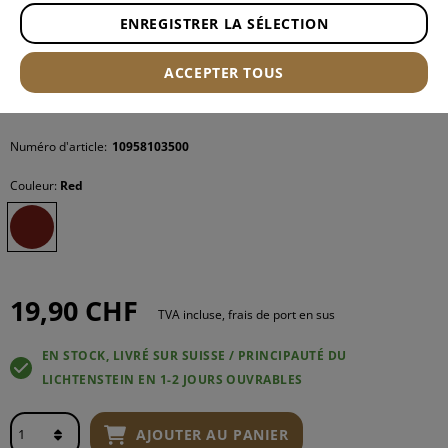
ENREGISTRER LA SÉLECTION
ACCEPTER TOUS
Numéro d'article:
10958103500
Couleur:
Red
19,90 CHF
TVA incluse, frais de port en sus
EN STOCK, LIVRÉ SUR SUISSE / PRINCIPAUTÉ DU
LICHTENSTEIN EN 1-2 JOURS OUVRABLES
AJOUTER AU PANIER