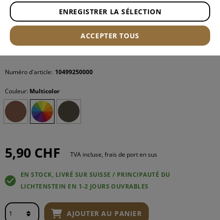
ENREGISTRER LA SÉLECTION
ACCEPTER TOUS
Numéro d'article:
10499250000
Couleur:
Multicolor
5,90 CHF
TVA incluse, frais de port en sus
EN STOCK, LIVRÉ SUR SUISSE / PRINCIPAUTÉ DU
LICHTENSTEIN EN 1-2 JOURS OUVRABLES
AJOUTER AU PANIER