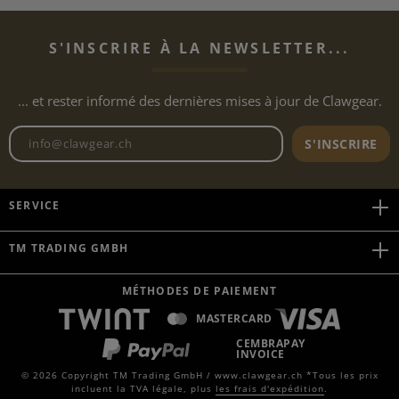
S'INSCRIRE À LA NEWSLETTER...
... et rester informé des dernières mises à jour de Clawgear.
Adresse e-mail de la newslett
S'INSCRIRE
SERVICE
TM TRADING GMBH
MÉTHODES DE PAIEMENT
MASTERCARD
CEMBRAPAY
INVOICE
© 2026 Copyright TM Trading GmbH / www.clawgear.ch *Tous les prix
incluent la TVA légale, plus
les frais d'expédition
.