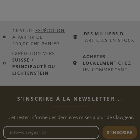
GRATUIT
EXPÉDITION
DES MILLIERS D
À PARTIR DE
'ARTICLES EN STOCK
199,00 CHF PANIER
EXPÉDITION VERS
ACHETER
SUISSE /
LOCALEMENT
CHEZ
PRINCIPAUTÉ DU
UN COMMERÇANT
LICHTENSTEIN
S'INSCRIRE À LA NEWSLETTER...
... et rester informé des dernières mises à jour de Clawgear.
Adresse e-mail de la newslett
S'INSCRIRE