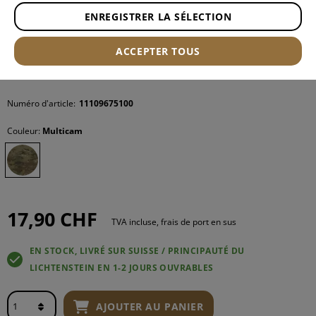
ENREGISTRER LA SÉLECTION
ACCEPTER TOUS
Numéro d'article:
11109675100
Couleur:
Multicam
17,90 CHF
TVA incluse, frais de port en sus
EN STOCK, LIVRÉ SUR SUISSE / PRINCIPAUTÉ DU
LICHTENSTEIN EN 1-2 JOURS OUVRABLES
AJOUTER AU PANIER