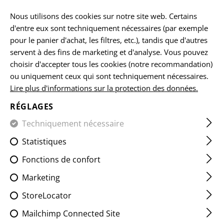
Veuillez noter que les délais de livraison peuvent varier en raison d'un
jour férié sur 15.08.2026.
Nous utilisons des cookies sur notre site web. Certains
d'entre eux sont techniquement nécessaires (par exemple
FR
pour le panier d'achat, les filtres, etc.), tandis que d'autres
servent à des fins de marketing et d'analyse. Vous pouvez
choisir d'accepter tous les cookies (notre recommandation)
ou uniquement ceux qui sont techniquement nécessaires.
ACCUEIL
EQUIPEMENTS
LES ÉCUSSONS
CLASSIQUES
Lire plus d'informations sur la protection des données.
RÉGLAGES
UNITED NATIONS PATCH
Techniquement nécessaire
Statistiques
Fonctions de confort
Marketing
StoreLocator
Mailchimp Connected Site